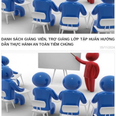
DANH SÁCH GIẢNG VIÊN, TRỢ GIẢNG LỚP TẬP HUẤN HƯỚNG
DẪN THỰC HÀNH AN TOÀN TIÊM CHỦNG
05/11/2024