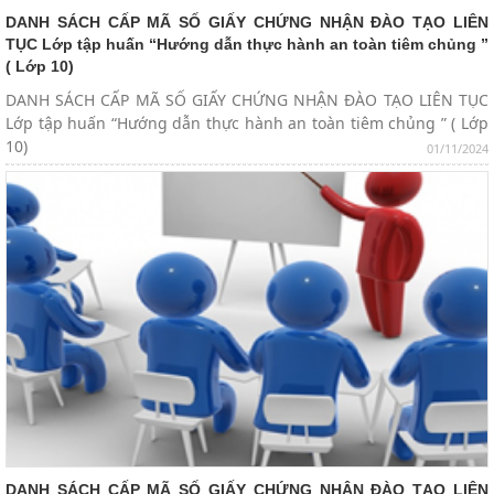
DANH SÁCH CẤP MÃ SỐ GIẤY CHỨNG NHẬN ĐÀO TẠO LIÊN
TỤC Lớp tập huấn “Hướng dẫn thực hành an toàn tiêm chủng ”
( Lớp 10)
DANH SÁCH CẤP MÃ SỐ GIẤY CHỨNG NHẬN ĐÀO TẠO LIÊN TỤC
Lớp tập huấn “Hướng dẫn thực hành an toàn tiêm chủng ” ( Lớp
10)
01/11/2024
DANH SÁCH CẤP MÃ SỐ GIẤY CHỨNG NHẬN ĐÀO TẠO LIÊN