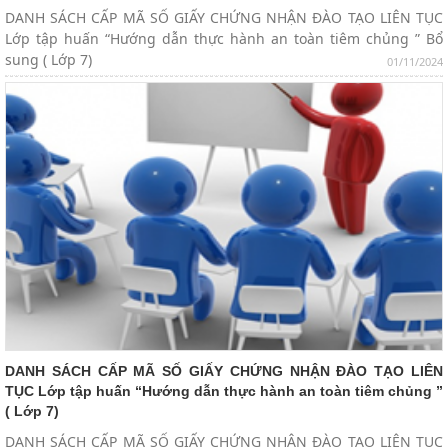
DANH SÁCH CẤP MÃ SỐ GIẤY CHỨNG NHẬN ĐÀO TẠO LIÊN TỤC
Lớp tập huấn “Hướng dẫn thực hành an toàn tiêm chủng ” Bổ
sung ( Lớp 7)
01/11/2024
DANH SÁCH CẤP MÃ SỐ GIẤY CHỨNG NHẬN ĐÀO TẠO LIÊN
TỤC Lớp tập huấn “Hướng dẫn thực hành an toàn tiêm chủng ”
( Lớp 7)
DANH SÁCH CẤP MÃ SỐ GIẤY CHỨNG NHẬN ĐÀO TẠO LIÊN TỤC