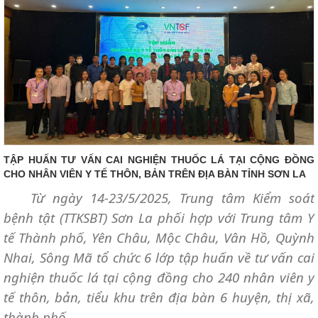
TẬP HUẤN TƯ VẤN CAI NGHIỆN THUỐC LÁ TẠI CỘNG ĐỒNG
CHO NHÂN VIÊN Y TẾ THÔN, BẢN TRÊN ĐỊA BÀN TỈNH SƠN LA
Từ ngày 14-23/5/2025, Trung tâm Kiểm soát
bệnh tật (TTKSBT) Sơn La phối hợp với Trung tâm Y
tế Thành phố, Yên Châu, Mộc Châu, Vân Hồ, Quỳnh
Nhai, Sông Mã tổ chức 6 lớp tập huấn về tư vấn cai
nghiện thuốc lá tại cộng đồng cho 240 nhân viên y
tế thôn, bản, tiểu khu trên địa bàn 6 huyện, thị xã,
thành phố.