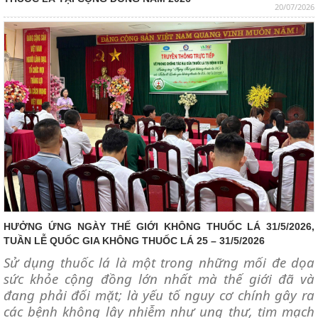
20/07/2026
HƯỞNG ỨNG NGÀY THẾ GIỚI KHÔNG THUỐC LÁ 31/5/2026,
TUẦN LỄ QUỐC GIA KHÔNG THUỐC LÁ 25 – 31/5/2026
Sử dụng thuốc lá là một trong những mối đe dọa
sức khỏe cộng đồng lớn nhất mà thế giới đã và
đang phải đối mặt
; là yếu tố nguy cơ chính gây ra
các bệnh không lây nhiễm như ung thư, tim mạch