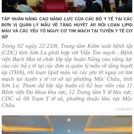
TẬP HUẤN NÂNG CAO NĂNG LỰC CỦA CÁC BỘ Y TẾ TẠI CÁC
ĐƠN VỊ QUẢN LÝ MẪU VỀ TĂNG HUYẾT ÁP, RỐI LOẠN LIPID
MÁU VÀ CÁC YẾU TỐ NGUY CƠ TIM MẠCH TẠI TUYẾN Y TẾ CƠ
SỞ
Trong 02 ngày 22-23/8, Trung tâm Kiểm soát bệnh tật
(CDC) tỉnh Sơn La phối hợp với Viện Tim mạch - Bệnh
viện Bạch Mai tổ chức lớp tập huấn
Nâng cao năng lực
của các bộ y tế tại các đơn vị quản lý mẫu về tăng huyết
áp (THA), rối loạn lipid máu và các yếu tố nguy cơ tim
mạch tại tuyến y tế cơ sở tại phường Mộc Châu, tỉnh
Sơn La
. Tham dự lớp tập huấn có 62 học viên của 11
Bệnh viện Đa khoa khu vực, 12 Trung tâm Y tế khu vực,
CDC và 08 Trạm Y tế xã, phường thuộc khu vực Mộc
Châu.
25/08/2025