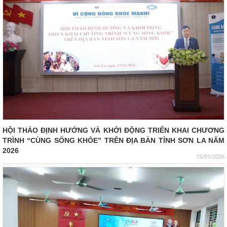
HỘI THẢO ĐỊNH HƯỚNG VÀ KHỞI ĐỘNG TRIỂN KHAI CHƯƠNG
TRÌNH “CÙNG SỐNG KHỎE” TRÊN ĐỊA BÀN TỈNH SƠN LA NĂM
2026
15/01/2026