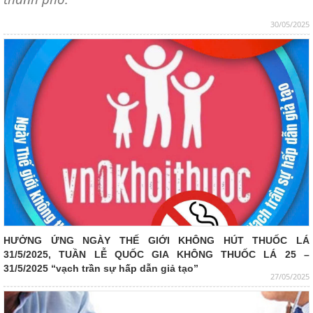
30/05/2025
HƯỞNG ỨNG NGÀY THẾ GIỚI KHÔNG HÚT THUỐC LÁ
31/5/2025, TUẦN LỄ QUỐC GIA KHÔNG THUỐC LÁ 25 –
31/5/2025 “vạch trần sự hấp dẫn giả tạo”
27/05/2025