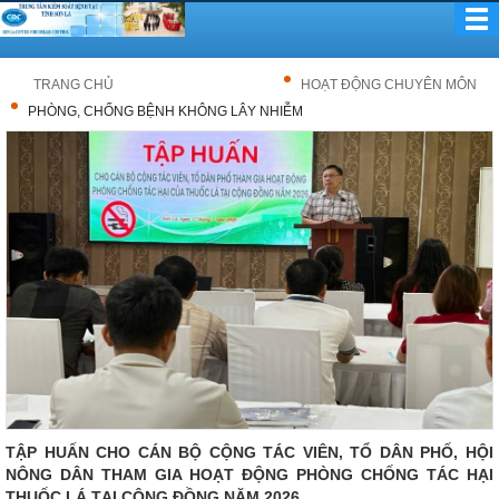
TRANG CHỦ
HOẠT ĐỘNG CHUYÊN MÔN
PHÒNG, CHỐNG BỆNH KHÔNG LÂY NHIỄM
TẬP HUẤN CHO CÁN BỘ CỘNG TÁC VIÊN, TỔ DÂN PHỐ, HỘI
NÔNG DÂN THAM GIA HOẠT ĐỘNG PHÒNG CHỐNG TÁC HẠI
THUỐC LÁ TẠI CỘNG ĐỒNG NĂM 2026