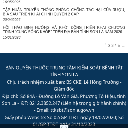
16/05/2026
TẬP HUẤN TRUYỀN THÔNG PHÒNG CHỐNG TÁC HẠI CỦA RƯỢU,
BIA SAU TRIỂN KHAI CHÍNH QUYỀN 2 CẤP
20/04/2026
HỘI THẢO ĐỊNH HƯỚNG VÀ KHỞI ĐỘNG TRIỂN KHAI CHƯƠNG
TRÌNH “CÙNG SỐNG KHỎE” TRÊN ĐỊA BÀN TỈNH SƠN LA NĂM 2026
15/01/2026
1
2
3
4
5
...
BẢN QUYỀN THUỘC TRUNG TÂM KIỂM SOÁT BỆNH TẬT
TỈNH SƠN LA
Chịu trách nhiệm xuất bản: BS CKII. Lê Hồng Trường -
Giám đốc
Địa chỉ: Số 84A - Đường Lò Văn Giá, Phường Tô Hiệu, tỉnh
Sơn La - ĐT: 0212.3852.247 (Liên hệ trong giờ hành chính)
- Email: ttksbt@sonla.gov.vn
Giấy phép Website: Số 02/GP-TTĐT ngày 18/02/2020; Số
01/GP-TTĐT ngày 31/10/2023