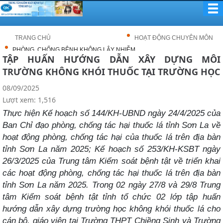
TRANG CHỦ
HOẠT ĐỘNG CHUYÊN MÔN
PHÒNG, CHỐNG BỆNH KHÔNG LÂY NHIỄM
TẬP HUẤN HƯỚNG DẪN XÂY DỰNG MÔI
TRƯỜNG KHÔNG KHÓI THUỐC TẠI TRƯỜNG HỌC
08/09/2025
Lượt xem: 1,516
Thực hiện Kế hoạch số 144/KH-UBND ngày 24/4/2025 của
Ban Chỉ đạo phòng, chống tác hại thuốc lá tỉnh Sơn La về
hoạt động phòng, chống tác hại của thuốc lá trên địa bàn
tỉnh Sơn La năm 2025; Kế hoạch số 253/KH-KSBT ngày
26/3/2025 của Trung tâm Kiểm soát bệnh tật về triển khai
các hoạt động phòng, chống tác hại thuốc lá trên địa bàn
tỉnh Sơn La năm 2025. Trong 02 ngày 27/8 và 29/8 Trung
tâm Kiểm soát bệnh tật tỉnh tổ chức 02 lớp tập huấn
hướng dẫn xây dựng trường học không khói thuốc lá cho
cán bộ, giáo viên tại Trường THPT Chiềng Sinh và Trường