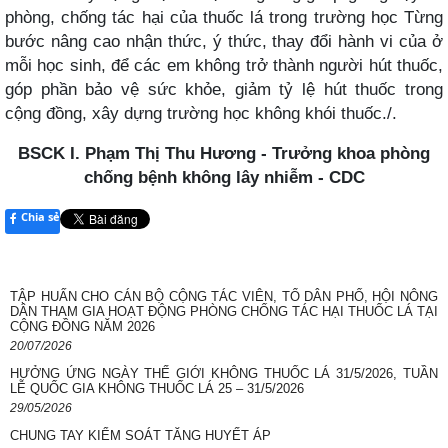
phòng, chống tác hại của thuốc lá trong trường học Từng
bước nâng cao nhận thức, ý thức, thay đổi hành vi của ở
mỗi học sinh, để các em không trở thành người hút thuốc,
góp phần bảo vệ sức khỏe, giảm tỷ lệ hút thuốc trong
cộng đồng, xây dựng trường học không khói thuốc./.
BSCK I. Phạm Thị Thu Hương - Trưởng khoa phòng
chống bệnh không lây nhiễm - CDC
Chia sẻ
TẬP HUẤN CHO CÁN BỘ CỘNG TÁC VIÊN, TỔ DÂN PHỐ, HỘI NÔNG
DÂN THAM GIA HOẠT ĐỘNG PHÒNG CHỐNG TÁC HẠI THUỐC LÁ TẠI
CỘNG ĐỒNG NĂM 2026
20/07/2026
HƯỞNG ỨNG NGÀY THẾ GIỚI KHÔNG THUỐC LÁ 31/5/2026, TUẦN
LỄ QUỐC GIA KHÔNG THUỐC LÁ 25 – 31/5/2026
29/05/2026
CHUNG TAY KIỂM SOÁT TĂNG HUYẾT ÁP