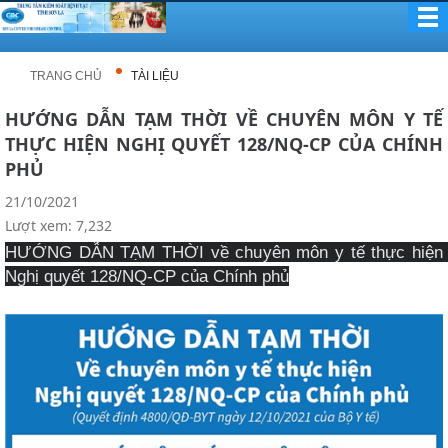
TRANG CHỦ
TÀI LIỆU
HƯỚNG DẪN TẠM THỜI VỀ CHUYÊN MÔN Y TẾ
THỰC HIỆN NGHỊ QUYẾT 128/NQ-CP CỦA CHÍNH
PHỦ
21/10/2021
Lượt xem: 7,232
HƯỚNG DẪN TẠM THỜI về chuyên môn y tế thực hiện 
Nghị quyết 128/NQ-CP của Chính phủ