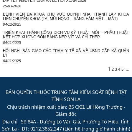
DỊP TẾT NGUYÊN ĐÁN VÀ LỄ HỘI XUÂN 2026
25/03/2026
BỆNH VIỆN ĐA KHOA KHU VỰC QUỲNH NHAI THÀNH LẬP KHOA
LIÊN CHUYÊN KHOA (TAI MŨI HỌNG – RĂNG HÀM MẶT – MẮT)
04/12/2025
TRIỂN KHAI THÀNH CÔNG DỊCH VỤ KỸ THUẬT MỚI – PHẪU THUẬT
KẾT HỢP XƯƠNG ĐÒN BẰNG NẸP VÍT VÀ CHỈ THÉP
04/11/2025
HỘI NGHỊ BÀN GIAO CÁC TRẠM Y TẾ XÃ VỀ UBND CẤP XÃ QUẢN
LÝ
04/11/2025
1
2
3
4
5
...
BẢN QUYỀN THUỘC TRUNG TÂM KIỂM SOÁT BỆNH TẬT
TỈNH SƠN LA
Chịu trách nhiệm xuất bản: BS CKII. Lê Hồng Trường -
Giám đốc
Địa chỉ: Số 84A - Đường Lò Văn Giá, Phường Tô Hiệu, tỉnh
Sơn La - ĐT: 0212.3852.247 (Liên hệ trong giờ hành chính)