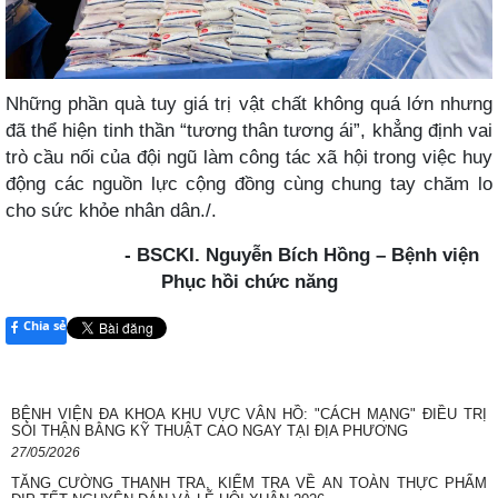
Những phần quà tuy giá trị vật chất không quá lớn nhưng
đã thể hiện tinh thần “tương thân tương ái”, khẳng định vai
trò cầu nối của đội ngũ làm công tác xã hội trong việc huy
động các nguồn lực cộng đồng cùng chung tay chăm lo
cho sức khỏe nhân dân./.
- BSCKI. Nguyễn Bích Hồng – Bệnh viện
Phục hồi chức năng
Chia sẻ
BỆNH VIỆN ĐA KHOA KHU VỰC VÂN HỒ: "CÁCH MẠNG" ĐIỀU TRỊ
SỎI THẬN BẰNG KỸ THUẬT CAO NGAY TẠI ĐỊA PHƯƠNG
27/05/2026
TĂNG CƯỜNG THANH TRA, KIỂM TRA VỀ AN TOÀN THỰC PHẨM