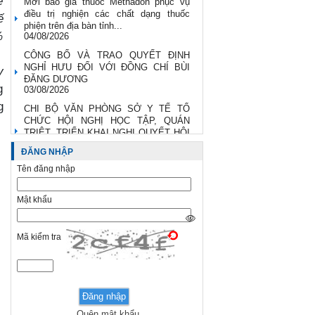
ệ
Mời báo giá thuốc Methadon phục vụ
điều trị nghiện các chất dạng thuốc
ế
phiện trên địa bàn tỉnh...
%
04/08/2026
CÔNG BỐ VÀ TRAO QUYẾT ĐỊNH
NGHỈ HƯU ĐỐI VỚI ĐỒNG CHÍ BÙI
y
ĐĂNG DƯƠNG
g
03/08/2026
g
CHI BỘ VĂN PHÒNG SỞ Y TẾ TỔ
CHỨC HỘI NGHỊ HỌC TẬP, QUÁN
TRIỆT, TRIỂN KHAI NGHỊ QUYẾT HỘI
NGHỊ LẦN...
ĐĂNG NHẬP
03/08/2026
Tên đăng nhập
HƯỞNG ỨNG TUẦN LỄ NUÔI CON
BẰNG SỮA MẸ NĂM 2026
03/08/2026
Mật khẩu
Mã kiểm tra
Quên mật khẩu