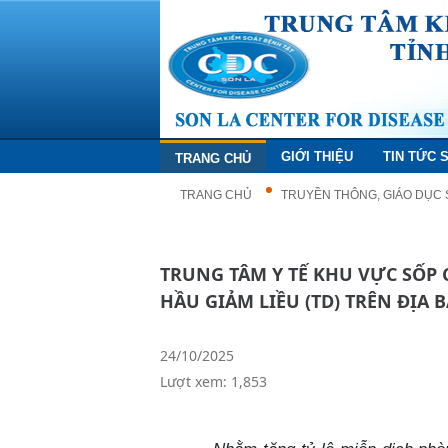
GIỚI THIỆU
TIN TỨC 
TRANG CHỦ
TRANG CHỦ
TRUYỀN THÔNG, GIÁO DỤC
TRUNG TÂM Y TẾ KHU VỰC SỐP CỘP TRIỂN KHAI TIÊM VẮC XIN UỐN VÁN – BẠCH
HẦU GIẢM LIỀU (TD) TRÊN ĐỊA B
24/10/2025
Lượt xem: 1,853