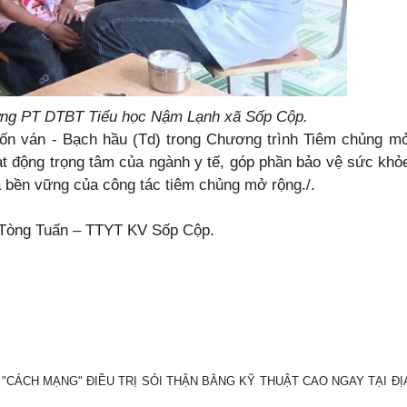
rường PT DTBT Tiểu học Nậm Lạnh xã Sốp Cộp.
ván - Bạch hầu (Td) trong Chương trình Tiêm chủng m
t động trọng tâm của ngành y tế, góp phần bảo vệ sức khỏ
ả bền vững của công tác tiêm chủng mở rộng./.
– TTYT KV Sốp Cộp.
"CÁCH MẠNG" ĐIỀU TRỊ SỎI THẬN BẰNG KỸ THUẬT CAO NGAY TẠI ĐỊ