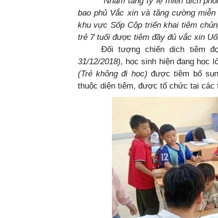
Nhằm tăng tỷ lệ miễn dịch phòng b
bao phủ Vắc xin và tăng cường miễn
khu vực Sốp Cộp triển khai tiêm chủng
trẻ 7 tuổi được tiêm đầy đủ
vắc xin Uố
Đối tượng chiến dịch tiêm đ
31/12/2018),
học sinh hiện đang học lớ
(Trẻ không đi học)
được tiêm bổ sun
thuộc diện tiêm, được tổ chức tại các