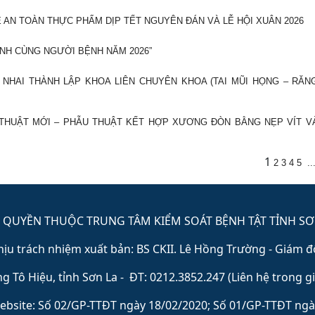
 AN TOÀN THỰC PHẨM DỊP TẾT NGUYÊN ĐÁN VÀ LỄ HỘI XUÂN 2026
NH CÙNG NGƯỜI BỆNH NĂM 2026”
NHAI THÀNH LẬP KHOA LIÊN CHUYÊN KHOA (TAI MŨI HỌNG – RĂN
 THUẬT MỚI – PHẪU THUẬT KẾT HỢP XƯƠNG ĐÒN BẰNG NẸP VÍT V
1
2
3
4
5
..
 QUYỀN THUỘC TRUNG TÂM KIỂM SOÁT BỆNH TẬT TỈNH SƠ
hịu trách nhiệm xuất bản: BS CKII. Lê Hồng Trường - Giám đô
 Tô Hiệu, tỉnh Sơn La - ĐT: 0212.3852.247 (Liên hệ trong g
ebsite: Số 02/GP-TTĐT ngày 18/02/2020; Số 01/GP-TTĐT ngà