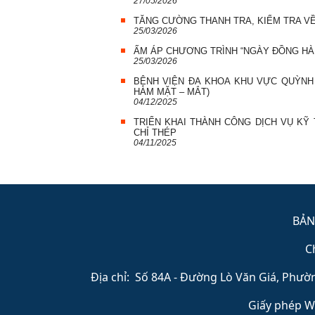
27/05/2026
TĂNG CƯỜNG THANH TRA, KIỂM TRA VỀ
25/03/2026
ẤM ÁP CHƯƠNG TRÌNH “NGÀY ĐỒNG HÀ
25/03/2026
BỆNH VIỆN ĐA KHOA KHU VỰC QUỲNH 
HÀM MẶT – MẮT)
04/12/2025
TRIỂN KHAI THÀNH CÔNG DỊCH VỤ KỸ
CHỈ THÉP
04/11/2025
BẢN
C
Địa chỉ: Số 84A - Đường Lò Văn Giá, Phường
Giấy phép W