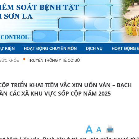
SỰ KIỆN
HOẠT ĐỘNG CHUYÊN MÔN
DỊCH VỤ
HOẠT ĐỘNG 
 SỨC KHỎE
TRUYỀN THÔNG Y TẾ CƠ SỞ
ÀN CÁC XÃ KHU VỰC SỐP CỘP NĂM 2025