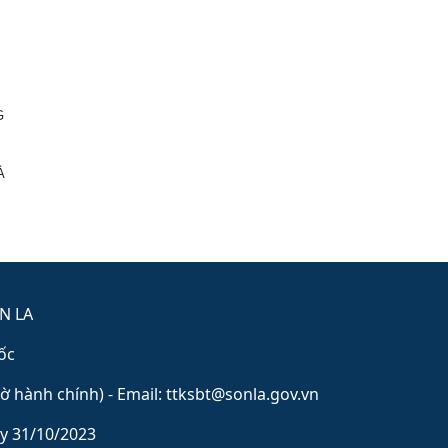
G
À
.
N LA
́c
iờ hành chính) - Email: ttksbt@sonla.gov.vn
y 31/10/2023