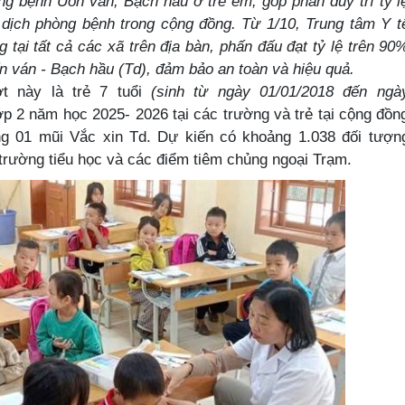
ệnh Uốn ván, Bạch hầu ở trẻ em, góp phần duy trì tỷ l
 dịch phòng bệnh trong cộng đồng.
Từ 1/10,
Trung tâm Y t
 tại tất cả các xã trên địa bàn, phấn đấu đạt tỷ lệ trên 90
n ván - Bạch hầu (Td)
, đảm bảo an toàn và hiệu quả.
ợt này là
trẻ 7 tuổi
(sinh từ ngày 01/01/2018 đến ngà
p 2 năm học 2025- 2026 tại các trường và trẻ tại cộng đồn
g 01 mũi Vắc xin Td
. Dự kiến có khoảng 1.038 đối tượn
 trường tiểu học và các điểm tiêm chủng ngoại Trạm.