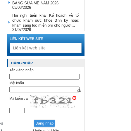
BẰNG SỮA MẸ NĂM 2026
03/08/2026
Hội nghị triển khai Kế hoạch về tổ
chức khám sức khỏe định kỳ hoặc
khám sàng lọc miễn phí cho người...
31/07/2026
Sở Y tế Sơn La tham dự Hội nghị trực
LIÊN KẾT WEB SITE
tuyến toàn quốc phổ biến các văn bản
quy phạm pháp luật mới về...
31/07/2026
ĐĂNG NHẬP
Tên đăng nhập
Mật khẩu
Mã kiểm tra
ệu
p,
Quên mật khẩu