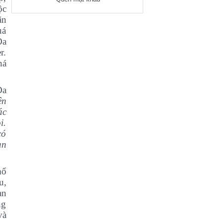
ộc
ặn
uá
Đa
r.
há
Đa
ện
ác
i.
có
an
mổ
u,
an
ng
và