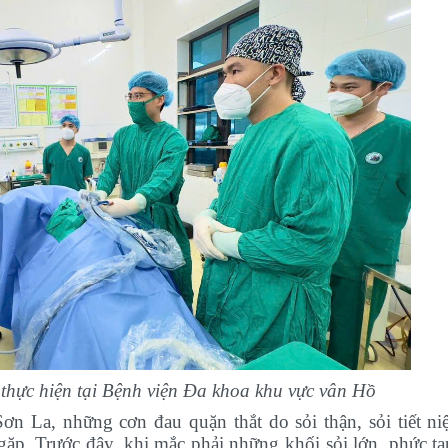
 thực hiện tại Bệnh viện Đa khoa khu vực vân Hồ
n La, những cơn đau quặn thắt do sỏi thận, sỏi tiết ni
ặp. Trước đây, khi mắc phải những khối sỏi lớn, phức tạ