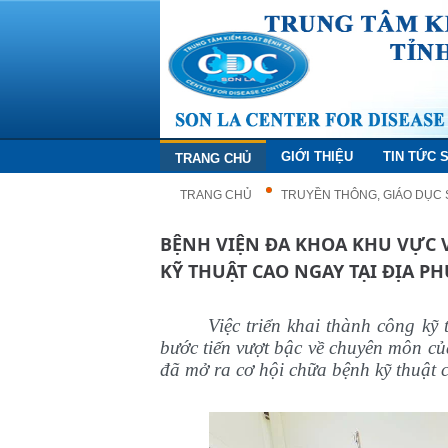
GIỚI THIỆU
TIN TỨC 
TRANG CHỦ
TRANG CHỦ
TRUYỀN THÔNG, GIÁO DỤC
BỆNH VIỆN ĐA KHOA KHU VỰC V
KỸ THUẬT CAO NGAY TẠI ĐỊA 
Việc triển khai thành công kỹ
bước tiến vượt bậc về chuyên môn c
đã mở ra cơ hội chữa bệnh kỹ thuật 