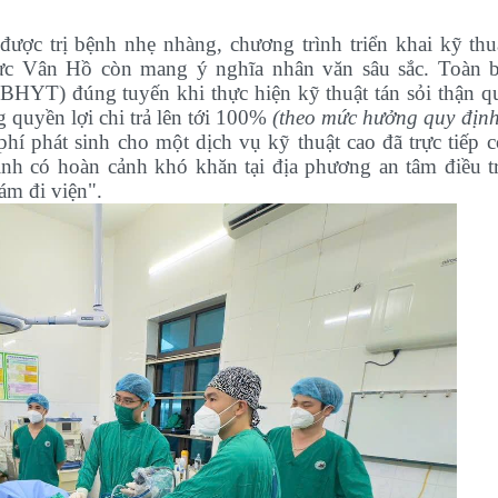
ược trị bệnh nhẹ nhàng, chương trình triển khai kỹ thu
ực Vân Hồ còn mang ý nghĩa nhân văn sâu sắc. Toàn 
BHYT) đúng tuyến khi thực hiện kỹ thuật tán sỏi thận q
 quyền lợi chi trả lên tới 100%
(theo mức hưởng quy định
hí phát sinh cho một dịch vụ kỹ thuật cao đã trực tiếp c
ình có hoàn cảnh khó khăn tại địa phương an tâm điều tr
ám đi viện".