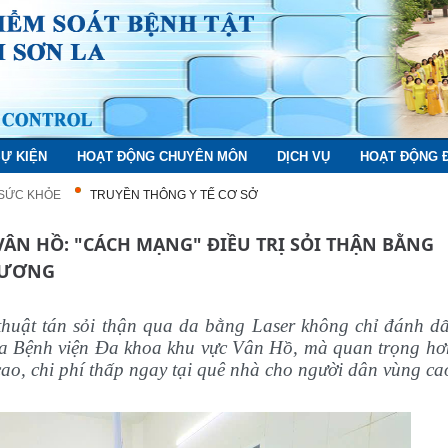
SỰ KIỆN
HOẠT ĐỘNG CHUYÊN MÔN
DỊCH VỤ
HOẠT ĐỘNG 
 SỨC KHỎE
TRUYỀN THÔNG Y TẾ CƠ SỞ
ÂN HỒ: "CÁCH MẠNG" ĐIỀU TRỊ SỎI THẬN BẰNG
PHƯƠNG
 thuật tán sỏi thận qua da bằng Laser không chỉ đánh d
ủa Bệnh viện Đa khoa khu vực Vân Hồ, mà quan trọng hơ
cao, chi phí thấp ngay tại quê nhà cho người dân vùng ca