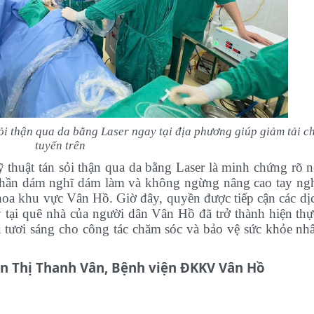
sỏi thận qua da bằng Laser
ngay tại địa phương giúp giảm tải c
tuyến trên
 thuật tán sỏi thận qua da bằng Laser là minh chứng rõ n
thần dám nghĩ dám làm và không ngừng nâng cao tay ng
hoa khu vực Vân Hồ. Giờ đây, quyền được tiếp cận các dị
y tại quê nhà của người dân Vân Hồ đã trở thành hiện thự
tươi sáng cho công tác chăm sóc và bảo vệ sức khỏe nh
n Thị Thanh Vân, Bệnh viện ĐKKV Vân Hồ