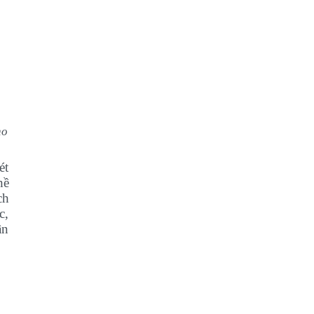
ho
ét
hề
ch
c,
ân