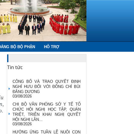
06/08/2026
BẢN TIN BỆNH TRUYỀN NHIỄM VÀ
SỰ KIỆN Y TẾ CÔNG CỘNG Tuần
31/2026 (từ ngày 27/7 – 02/8/2026)
04/08/2026
TẬP HUẤN CHO CÁN BỘ BỆNH VIỆN
ĐA KHOA KHU VỰC VỀ CHẨN ĐOÁN
SỐT RÉT BẰNG KÍNH HIỂN VI VÀ
TEST CHẨN...
ĐẢNG BỘ BỘ PHẬN
HỖ TRỢ
04/08/2026
Mời báo giá thuốc Methadon phục vụ
điều trị nghiện các chất dạng thuốc
Tin tức
phiện trên địa bàn tỉnh...
04/08/2026
CÔNG BỐ VÀ TRAO QUYẾT ĐỊNH
NGHỈ HƯU ĐỐI VỚI ĐỒNG CHÍ BÙI
ĐĂNG DƯƠNG
03/08/2026
ấu
n,
CHI BỘ VĂN PHÒNG SỞ Y TẾ TỔ
CHỨC HỘI NGHỊ HỌC TẬP, QUÁN
o.
TRIỆT, TRIỂN KHAI NGHỊ QUYẾT
HỘI NGHỊ LẦN...
03/08/2026
HƯỞNG ỨNG TUẦN LỄ NUÔI CON