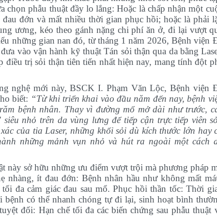
ựa chọn phẫu thuật đầy lo lắng: Hoặc là chấp nhận một cu
đau đớn và mất nhiều thời gian phục hồi; hoặc là phải l
ung ương, kéo theo gánh nặng chi phí ăn ở, đi lại vượt q
ểu những gian nan đó, từ tháng 1 năm 2026, Bệnh viện 
ưa vào vận hành kỹ thuật Tán sỏi thận qua da bằng Lase
iều trị sỏi thận tiên tiến nhất hiện nay, mang tính đột p
công nghệ mới này, BSCK
I
.
Phạm Văn Lộc
, Bệnh viện 
ho biết:
“
Từ khi triển khai vào đầu năm đến nay, bệnh vi
trăm bệnh nhân. Thay vì đường mổ mở dài như trước, c
siêu nhỏ trên da vùng lưng để tiếp cận trực tiếp viên sỏ
c của tia Laser, những khối sỏi dù kích thước lớn hay 
thành những mảnh vụn nhỏ và hút ra ngoài một cách 
huật này sở hữu những ưu điểm vượt trội mà phương pháp 
ẹ nhàng, ít đau đớn:
Bệnh nhân hầu như không mất má
 tối đa cảm giác đau sau mổ.
Phục hồi thần tốc:
Thời gi
i bệnh có thể nhanh chóng tự đi lại, sinh hoạt bình thườ
tuyệt đối:
Hạn chế tối đa các biến chứng sau phẫu thuật 