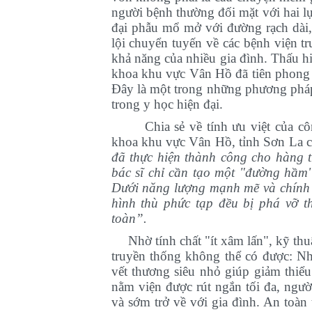
người bệnh thường đối mặt với hai l
đại phẫu mổ mở với đường rạch dài, 
lội chuyển tuyến về các bệnh viện tr
khả năng của nhiều gia đình.
Thấu hi
khoa khu vực Vân Hồ đã tiên phong đ
Đây là một trong những phương pháp đ
trong y học hiện đại.
Chia sẻ về tính ưu việt của 
khoa khu vực Vân Hồ, tỉnh Sơn La
c
đã thực hiện thành công cho hàng 
bác sĩ chỉ cần tạo một "đường hầm" 
Dưới năng lượng mạnh mẽ và chính xá
hình thù phức tạp đều bị phá vỡ 
toàn
”
.
Nhờ tính chất "ít xâm lấn", kỹ t
truyền thống không thể có được:
Nh
vết thương siêu nhỏ giúp giảm thiểu
nằm viện được rút ngắn tối đa, ngườ
và sớm trở về với gia đình.
An toàn 